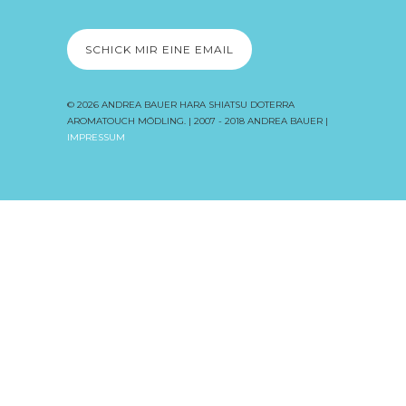
SCHICK MIR EINE EMAIL
© 2026
ANDREA BAUER HARA SHIATSU DOTERRA
AROMATOUCH MÖDLING
. | 2007 - 2018 ANDREA BAUER |
IMPRESSUM